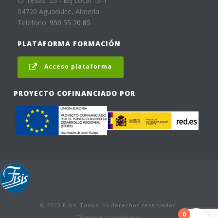
C/ Texas, 25 - Bq Local 13-1
04720 Aguadulce, Almería
Teléfono:
950 55 20 85
PLATAFORMA FORMACIÓN
Acceso plataforma
PROYECTO COFINANCIADO POR
© 2023 Fisis. Todos los derechos reservados.
0
Términos y condiciones