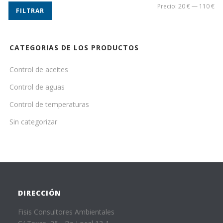
Pr
Pr
Precio:
20 €
—
110 €
FILTRAR
mí
má
CATEGORIAS DE LOS PRODUCTOS
Control de aceites
Control de aguas
Control de temperaturas
Sin categorizar
DIRECCIÓN
Fisis Consultores Ambientales