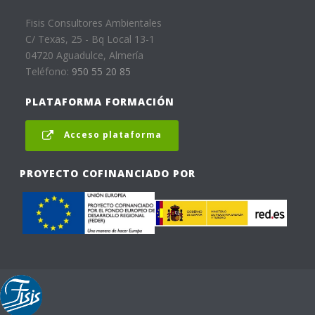
Fisis Consultores Ambientales
C/ Texas, 25 - Bq Local 13-1
04720 Aguadulce, Almería
Teléfono:
950 55 20 85
PLATAFORMA FORMACIÓN
Acceso plataforma
PROYECTO COFINANCIADO POR